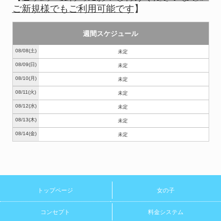
ご新規様でもご利用可能です
】
週間スケジュール
08/08
(土)
未定
08/09
(日)
未定
08/10
(月)
未定
08/11
(火)
未定
08/12
(水)
未定
08/13
(木)
未定
08/14
(金)
未定
トップページ
女の子
コンセプト
料金システム