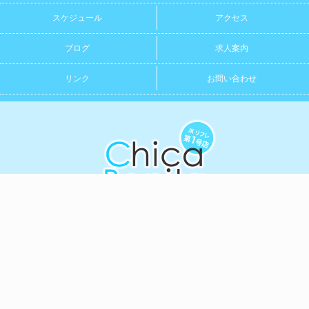
スケジュール
アクセス
ブログ
求人案内
リンク
お問い合わせ
Copyright (C)
学園系ぴゅあメイドリフレchica bonita
. All Rights Re
served.
Open
Last
当店は風俗店ではございません
初期費用無料！メンズエステホームページ制作
電話をかける
03-6304-0630